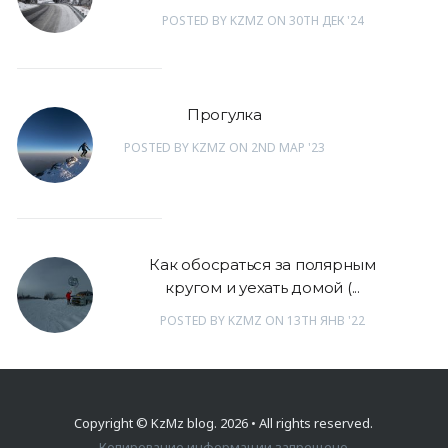
POSTED
BY
KZMZ
ON
30TH ДЕК '24
Прогулка
POSTED
BY
KZMZ
ON
2ND МАР '23
Как обосраться за полярным
кругом и уехать домой (...
POSTED
BY
KZMZ
ON
13TH ЯНВ '22
Copyright ©
KzMz blog
. 2026 • All rights reserved.
Копирование информации запрещено