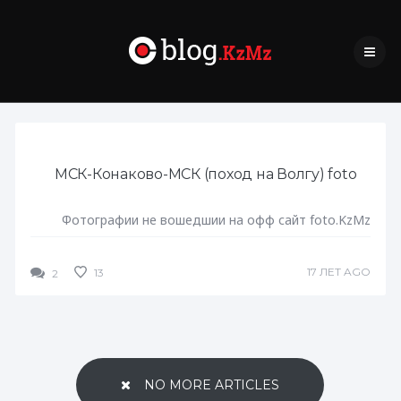
МСК-Конаково-МСК (поход на Волгу) foto
Фотографии не вошедшии на офф сайт foto.KzMz
17 ЛЕТ AGO
13
2
NO MORE ARTICLES