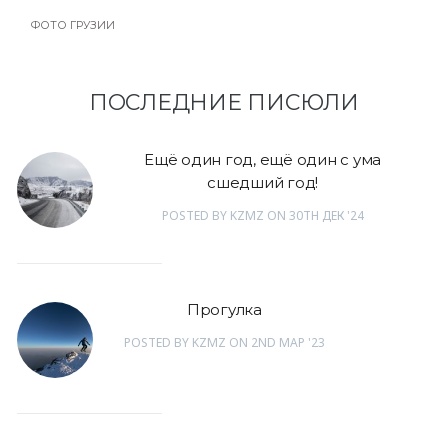
ФОТО ГРУЗИИ
ПОСЛЕДНИЕ ПИСЮЛИ
Ещё один год, ещё один с ума
сшедший год!
POSTED
BY
KZMZ
ON
30TH ДЕК '24
Прогулка
POSTED
BY
KZMZ
ON
2ND МАР '23